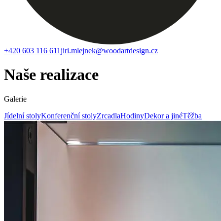
+420 603 116 611
jiri.mlejnek@woodartdesign.cz
Naše realizace
Galerie
Jídelní stoly
Konferenční stoly
Zrcadla
Hodiny
Dekor a jiné
Těžba