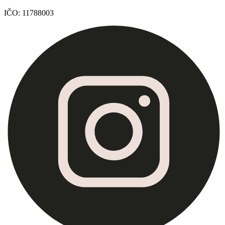
IČO
:
11788003